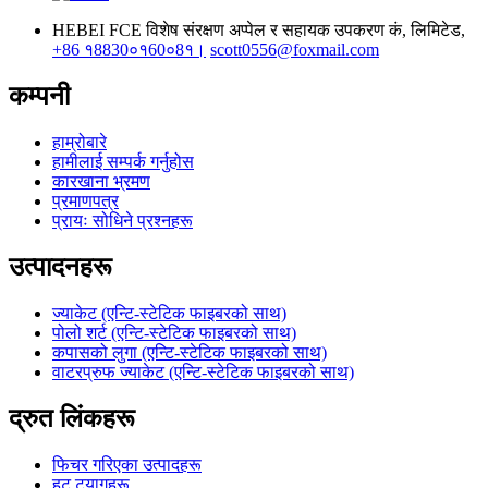
HEBEI FCE विशेष संरक्षण अप्पेल र सहायक उपकरण कं, लिमिटेड,
+86 १8830०१60०8१।
scott0556@foxmail.com
कम्पनी
हाम्रोबारे
हामीलाई सम्पर्क गर्नुहोस
कारखाना भ्रमण
प्रमाणपत्र
प्रायः सोधिने प्रश्नहरू
उत्पादनहरू
ज्याकेट (एन्टि-स्टेटिक फाइबरको साथ)
पोलो शर्ट (एन्टि-स्टेटिक फाइबरको साथ)
कपासको लुगा (एन्टि-स्टेटिक फाइबरको साथ)
वाटरप्रुफ ज्याकेट (एन्टि-स्टेटिक फाइबरको साथ)
द्रुत लिंकहरू
फिचर गरिएका उत्पादहरू
हट ट्यागहरू